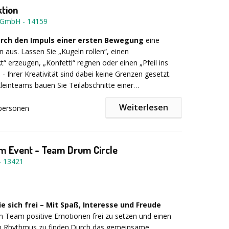
tion
y GmbH
-
14159
vent, Teambuilding, Teamtraining, Betriebsausflug,
, Firmenevent, Incentive, Sommerfest,
urch den Impuls einer ersten Bewegung
eine
tivation, Kick-Off. -
Dauer: Ca. 2,5 -3 Stunden -
Preis:
n aus. Lassen Sie „Kugeln rollen“, einen
l. MwSt. + Fahrtkosten
“ erzeugen, „Konfetti“ regnen oder einen „Pfeil ins
 - Ihrer Kreativität sind dabei keine Grenzen gesetzt.
 Kleinteams bauen Sie Teilabschnitte einer
n, die mit den anderen Kleinteams abgestimmt, zu
Weiterlesen
sen und zu einer gemeinsamen Kettenreaktion
personen
den sollen. Zusätzlich lassen sich besondere
üßung, Programmvorstellung, Einteilung in
ngen, wie z.B. eine „Armbrust“, ein „Katapult“ oder
Konstruktion der Kettenreaktion, Präsentation, Abbau
tände aus Ihrem Unternehmen“ in die Kettenreaktion
s, ggf. Fotodokumentation, Anmoderation und
m Event - Team Drum Circle
Kreativität und Kommunikation, aber auch persönlicher
rch qualifizierte Trainer von Erlebnis & Training.
-
13421
egenseitige Unterstützung sind wichtige
en für den Erfolg des Ganzen.
le: - Kooperation & Kommunikation - Klare Absprachen
teilung - Schnittstellenkommunikation - Teamerfolg
 sich frei – Mit Spaß, Interesse und Freude
ß & Motivation
im Team positive Emotionen frei zu setzen und einen
 Rhythmus zu finden.Durch das gemeinsame