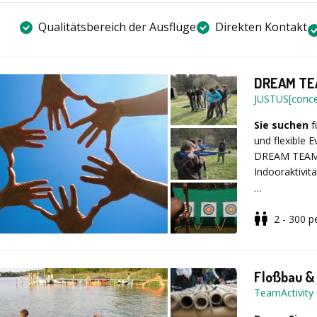
Qualitätsbereich der Ausflüge
Direkten Kontakt
DREAM TEA
JUSTUS[conce
Sie suchen
f
und flexible 
DREAM TEAM E
Indooraktivit
Diverse koo
2 - 300
p
Dominobahnba
LaserPowerBi
Durch die f
Rennstrecken
TEAM EVENT-M
Quiz + Games
Betriebsausfl
Floßbau & 
stellvertreten
Seminare ode
TeamActivit
halten. Bund
Teamtraining,
TEAM EVENTS 
Wettbewerbe,