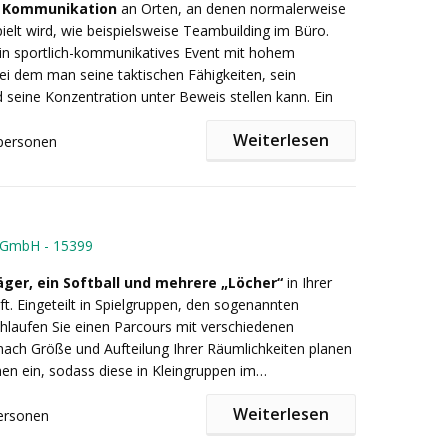
le:
e Kommunikation
an Orten, an denen normalerweise
pielt wird, wie beispielsweise Teambuilding im Büro.
n & Kommunikation
ein sportlich-kommunikatives Event mit hohem
achen & Aufgabenverteilung
ei dem man seine taktischen Fähigkeiten, sein
erleben
d seine Konzentration unter Beweis stellen kann. Ein
vation
 alle!
Weiterlesen
personen
EVENTS
vent, Teambuilding, Teamtraining, Betriebsausflug,
spräsentation: Stellen Sie Ihr Unternehmen in
, Firmenevent, Incentive, Sommerfest,
r Atmosphäre vor
y GmbH
-
15399
tivation, Kick-Off. -
Dauer: Ca. 2,5 Stunden -
Preis:
entation: Präsentieren Sie Ihre Produkte entlang des
zzgl. MwS
t. + Fahrtkosten
rcours
äger, ein Softball und mehrere „Löcher“
in Ihrer
winnung: Führen Sie Interessenten spielerisch durch
t. Eingeteilt in Spielgruppen, den sogenannten
chkeiten
rchlaufen Sie einen Parcours mit verschiedenen
Event: für Ihre Geschäftspartner, langjährigen Kunden
 nach Größe und Aufteilung Ihrer Räumlichkeiten planen
anten
nen ein, sodass diese in Kleingruppen im
 Seien Sie Gastgeber eines abwechslungsreichen
ahren absolviert werden können.
treffens
Weiterlesen
ersonen
Ihren „Golfball“
mit möglichst wenigen Schlägen im