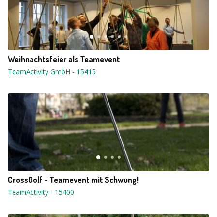
Weihnachtsfeier als Teamevent
TeamActivity GmbH
-
15415
CrossGolf - Teamevent mit Schwung!
TeamActivity
-
15400