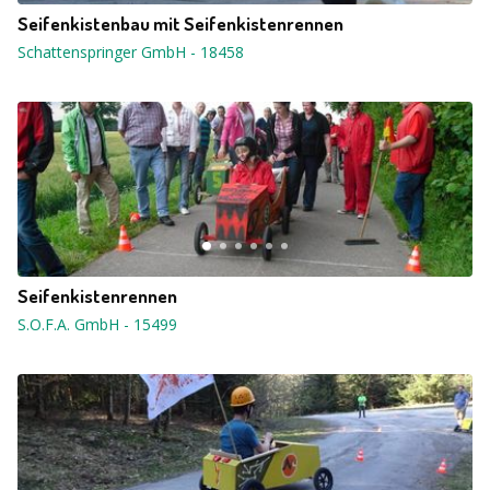
Seifenkistenbau mit Seifenkistenrennen
Schattenspringer GmbH
-
18458
Seifenkistenrennen
S.O.F.A. GmbH
-
15499