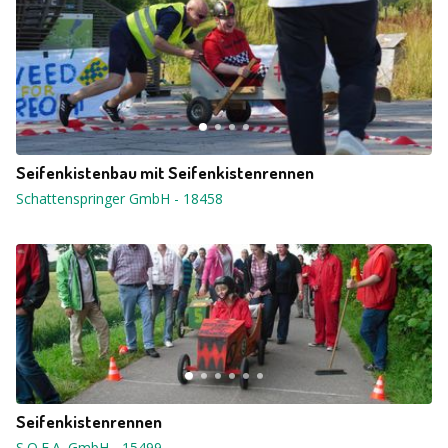
Seifenkistenbau mit Seifenkistenrennen
Schattenspringer GmbH
-
18458
Seifenkistenrennen
S.O.F.A. GmbH
-
15499