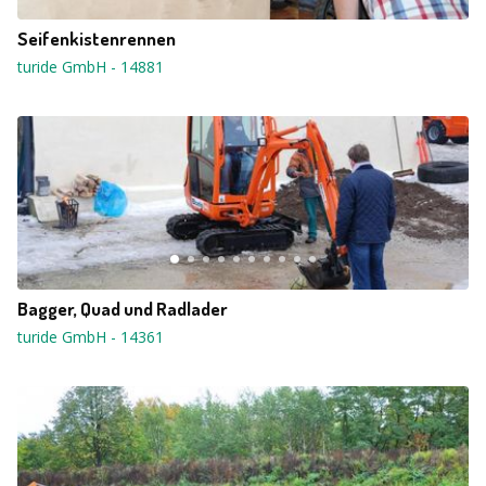
Seifenkistenrennen
turide GmbH
-
14881
Bagger, Quad und Radlader
turide GmbH
-
14361