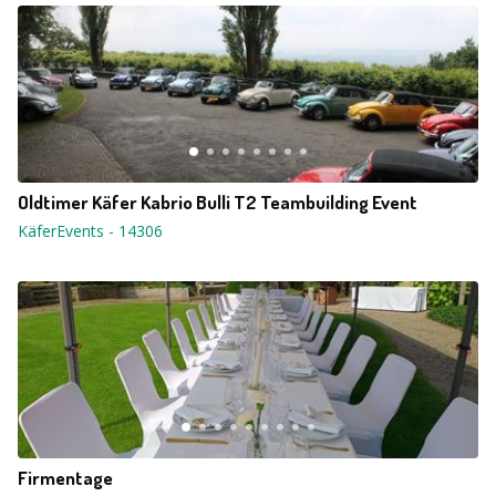
Oldtimer Käfer Kabrio Bulli T2 Teambuilding Event
KäferEvents
-
14306
Firmentage