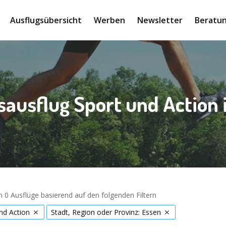
Ausflugsübersicht
Werben
Newsletter
Beratun
sausflug Sport und Action 
 0 Ausflüge basierend auf den folgenden Filtern
nd Action
Stadt, Region oder Provinz: Essen