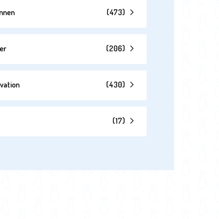
annen
(
473
)
er
(
206
)
vation
(
430
)
(
17
)