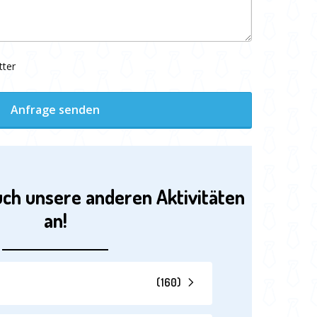
tter
Anfrage senden
uch unsere anderen Aktivitäten
an!
(
160
)