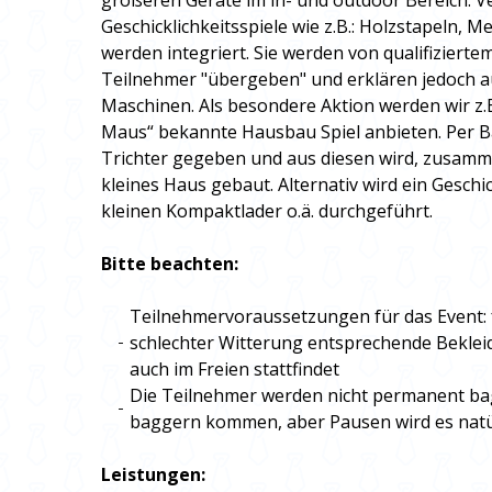
größeren Geräte im in- und outdoor Bereich. V
Geschicklichkeitsspiele wie z.B.: Holzstapeln, Me
werden integriert. Sie werden von qualifizierte
Teilnehmer "übergeben" und erklären jedoch a
Maschinen. Als besondere Aktion werden wir z.B
Maus“ bekannte Hausbau Spiel anbieten. Per B
Trichter gegeben und aus diesen wird, zusamm
kleines Haus gebaut. Alternativ wird ein Geschic
kleinen Kompaktlader o.ä. durchgeführt.
Bitte beachten:
Teilnehmervoraussetzungen für das Event: 
schlechter Witterung entsprechende Beklei
auch im Freien stattfindet
Die Teilnehmer werden nicht permanent bag
baggern kommen, aber Pausen wird es natü
Leistungen: