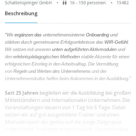
Schattenspringer GmbH
16 - 150 personen
15482
Beschreibung
''
Wir
ergänzen
das
unternehmensinterne
Onboarding
und
stärken durch gemeinsame Erfolgserlebnisse das
WIR-Gefühl
.
Wir setzen mit unseren
unten aufgeführten Aktivmodulen
und
den
erlebnispädagogischen Methoden
stabile Akzente für einen
erfolgreichen Einstieg in den Arbeitsalltag. Die Vermittlung
von
Regeln und Werten des Unternehmens
und der
Unternehmenskultur helfen beim Ankommen in der Ausbildung.''
Seit 25 Jahren
begleiten wir die Ausbildung bei großen
Mittelständlern und internationalen Unternehmen. Die
Veranstaltungen dauern von 1 Tag bis 5 Tage. Dabei
setzen wir auf gut ausgebildete Trainer und einen
Methodenpool. der genau auf die junge Zielgruppe
zugeschnitte Trainings möglich macht. das besondere