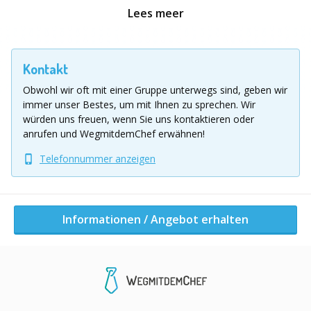
Battle im Rahmen einer großen Abschlussshow wird
Lees meer
dem Team noch lange in Erinnerung bleiben. Sie
werden überrascht sein, welche Talente da entdeckt
werden.
Kontakt
Obwohl wir oft mit einer Gruppe unterwegs sind, geben wir
Musicworks - Das erste Teambuilding, das wirklich
immer unser Bestes, um mit Ihnen zu sprechen.
Wir
rockt!
würden uns freuen, wenn Sie uns kontaktieren oder
anrufen und WegmitdemChef erwähnen!
2,5 - 6 Stunden
Telefonnummer anzeigen
20 - 150 Teilnehmende
Mit großer Bühnenshow
Echte Rock- und Pophits
Ohne musikalische Vorkenntnisse
Informationen / Angebot erhalten
Sie wollen kürzer oder länger mit uns rocken oder
haben spezielle Anforderungen? Dann lassen Sie sich
von unseren anderen Angeboten auf
Wegmitdemchef.de inspirieren oder nehmen Sie