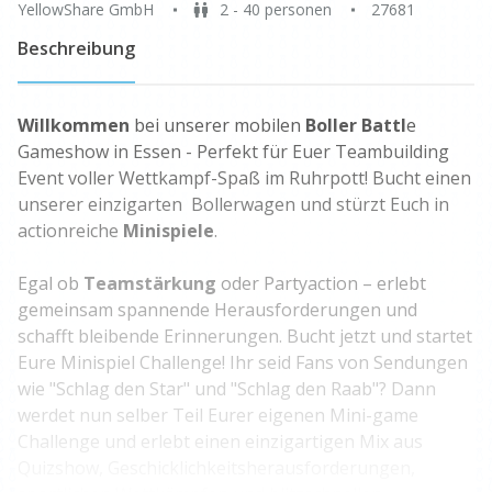
YellowShare GmbH
2 - 40 personen
27681
Beschreibung
Willkommen
bei unserer mobilen
Boller Battl
e
Gameshow in Essen - Perfekt für Euer Teambuilding
Event voller Wettkampf-Spaß im Ruhrpott! Bucht einen
unserer einzigarten Bollerwagen und stürzt Euch in
actionreiche
Minispiele
.
Egal ob
Teamstärkung
oder Partyaction – erlebt
gemeinsam spannende Herausforderungen und
schafft bleibende Erinnerungen. Bucht jetzt und startet
Eure Minispiel Challenge! Ihr seid Fans von Sendungen
wie "Schlag den Star" und "Schlag den Raab"? Dann
werdet nun selber Teil Eurer eigenen Mini-game
Challenge und erlebt einen einzigartigen Mix aus
Quizshow, Geschicklichkeitsherausforderungen,