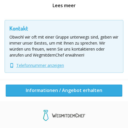
sportlichen Wettkämpfen und blitzschnellen
Lees meer
Reaktionsspielen.
Ihr startet
Eure einzigartige 3-stündige Bollerwagen
Kontakt
Tour direkt bei uns durch den benachbarten Park - bei
Regen erhaltet Ihr unser Zeltsystem kostenfrei mit
Obwohl wir oft mit einer Gruppe unterwegs sind, geben wir
dazu! Ihr spielt in unterschiedlichen Teams und tretet
immer unser Bestes, um mit Ihnen zu sprechen.
Wir
gegeneinander an. Fordert Euch gegenseitig heraus,
würden uns freuen, wenn Sie uns kontaktieren oder
stärkt den Zusammenhalt und erlebt Spaß im Freien
anrufen und WegmitdemChef erwähnen!
wie nie zuvor. Seid Ihr bereit für den ultimativen
Telefonnummer anzeigen
Wettbewerb in Hamburg?
Bucht jetzt und sichert Euch unvergessliche Momente
voller Adrenalin und Teamgeist!
Informationen / Angebot erhalten
Location Ausflug
Essen und Umgebung
Informationen / Angebot erhalten