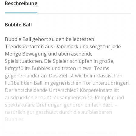
Beschreibung
Bubble Ball
Bubble Ball gehört zu den beliebtesten
Trendsportarten aus Dänemark und sorgt für jede
Menge Bewegung und überraschende
Spielsituationen. Die Spieler schlüpfen in große,
luftgefüllte Bubbles und treten in zwei Teams
gegeneinander an. Das Ziel ist wie beim klassischen
Fußball: den Ball im gegnerischen Tor unterzubringen.
Der entscheidende Unterschied? Körpereinsatz ist
ausdrücklich erlaubt. Zusammenstöße, Rempler und
spektakuläre Drehungen gehören einfach dazu –
natürlich gut geschützt durch die aufblasbaren
Bubbles.
Gespielt wird meist mit drei bis vier Personen pro