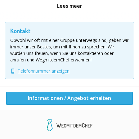
Team. Die Spielfeldgröße lässt sich flexibel an die
Lees meer
Veranstaltung anpassen, und eine Partie dauert je
nach Wunsch zwischen 10 und 35 Minuten. Schnell
zeigt sich, dass nicht nur Schnelligkeit zählt: Mit kluger
Kontakt
Teamarbeit, taktischem Geschick und der richtigen
Obwohl wir oft mit einer Gruppe unterwegs sind, geben wir
Strategie lassen sich auch körperlich stärkere Gegner
immer unser Bestes, um mit Ihnen zu sprechen.
Wir
überraschen. Bubble Ball eignet sich perfekt für
würden uns freuen, wenn Sie uns kontaktieren oder
Firmenevents, Vereinsfeste oder private Gruppen und
anrufen und WegmitdemChef erwähnen!
bietet aktive Unterhaltung für Teilnehmer und
Telefonnummer anzeigen
Zuschauer gleichermaßen.
Location Ausflug
Kaiserslaulautern - Koblenz - Mannheim - Stuttgart -
Informationen / Angebot erhalten
Frankfurt
Informationen / Angebot erhalten