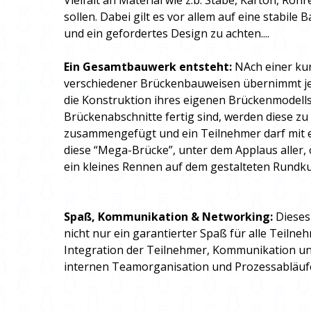
Vielfalt an Material wie z.b. Stäbe, Karton, Ro
sollen. Dabei gilt es vor allem auf eine stabil
und ein gefordertes Design zu achten....
Ein Gesamtbauwerk entsteht:
NAch einer ku
verschiedener Brückenbauweisen übernimmt je
die Konstruktion ihres eigenen Brückenmodells
Brückenabschnitte fertig sind, werden diese z
zusammengefügt und ein Teilnehmer darf mit 
diese “Mega-Brücke”, unter dem Applaus aller, o
ein kleines Rennen auf dem gestalteten Rundkur
Spaß, Kommunikation & Networking:
Dieses
nicht nur ein garantierter Spaß für alle Teilne
Integration der Teilnehmer, Kommunikation u
internen Teamorganisation und Prozessabläufe