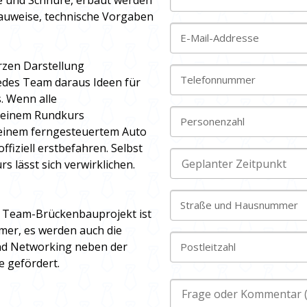
hre und Schnüre, erbaut werden
e Bauweise, technische Vorgaben
E-Mail-Addresse
rzen Darstellung
Telefonnummer
des Team daraus Ideen für
. Wenn alle
u einem Rundkurs
Personenzahl
einem ferngesteuertem Auto
ffiziell erstbefahren. Selbst
s lässt sich verwirklichen.
Straße und Hausnummer
 Team-Brückenbauprojekt ist
hmer, es werden auch die
nd Networking neben der
Postleitzahl
 gefördert.