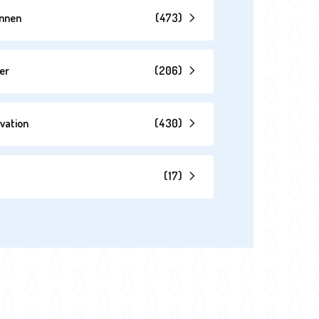
annen
(
473
)
er
(
206
)
vation
(
430
)
(
17
)