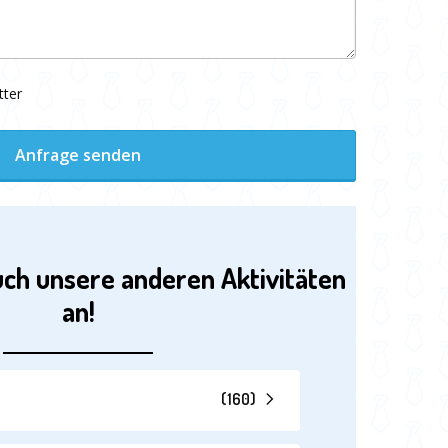
tter
Anfrage senden
uch unsere anderen Aktivitäten
an!
(
160
)