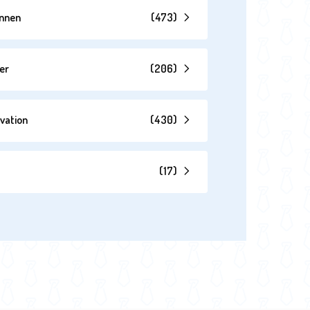
annen
(
473
)
er
(
206
)
vation
(
430
)
(
17
)