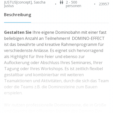
JUSTUS[concept], Sascha
2 - 500
23957
Justus
personen
Beschreibung
Gestalten Sie
Ihre eigene Dominobahn mit einer fast
beliebigen Anzahl an Teilnehmern! DOMINO-EFFECT
ist das bewährte und kreative Rahmenprogramm für
verschiedenste Anlässe. Es eignet sich hervorragend
als Highlight für Ihre Feier und ebenso zur
Auflockerung oder Abschluss Ihres Seminares, Ihrer
Tagung oder Ihres Workshops. Es ist zeitlich flexibel
gestaltbar und kombinierbar mit weiteren
Teamaktionen und Aktivitäten, durch die sich das Team
oder die Teams z.B. die Dominosteine zum Bauen
erspielen.
Wir nutzen professionelle Dominosteine, die in Größe
und Gewicht den offiziellen Steinen des Domino Day