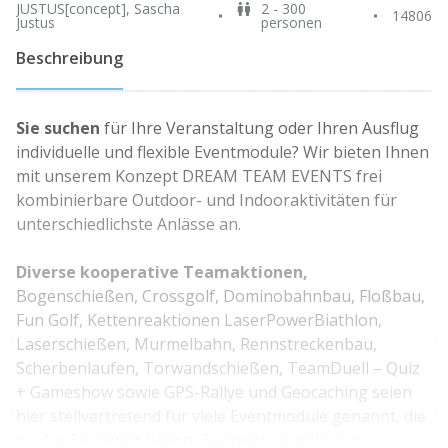
JUSTUS[concept], Sascha
2 - 300
14806
Justus
personen
Beschreibung
Sie suchen
für Ihre Veranstaltung oder Ihren Ausflug
individuelle und flexible Eventmodule? Wir bieten Ihnen
mit unserem Konzept DREAM TEAM EVENTS frei
kombinierbare Outdoor- und Indooraktivitäten für
unterschiedlichste Anlässe an.
Diverse kooperative Teamaktionen,
Bogenschießen, Crossgolf, Dominobahnbau, Floßbau,
Fun Golf, Kettenreaktionen LaserPowerBiathlon,
Laserschießen, Murmelbahn, Rennstreckenbau,
Scherbenlaufen, Torwandschießen, TeamDuell – Quiz
+ Gameshow sowie GPS-Rallye und Geocaching seien
hier stellvertretend für viele Eventmodule genannt, die
wir für Sie bereit halten. Bundesweit an Ihrem