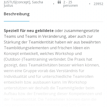
JUSTUS[concept], Sascha
2 - 25
23952
Justus
personen
Beschreibung
Speziell für neu gebildete
oder zusammengesetzte
Teams und Teams in Veränderung, aber auch zur
Stärkung der Teamidentität haben wir aus bewährten
Teambildungselementen und frischen Ideen ein
Konzept entwickelt, welches Workshop und
(Outdoor-)Teamtraining verbindet. Die Praxis hat
gezeigt, dass Teamaktivitäten besser wirken können,
wenn eine Gruppe vorab das Verständnis für
Individualität und für unterschiedliche Teamrollen
entwickeln bzw. ausbauen kann. Im Workshop
unterstützen wir deshalb die Teammitglieder beim
Aufbau bzw. der Erweiterung dieser Kompetenzen und
der Teamidentität. Die Teilnehmer können dann die
neu gewonnenen Erkenntnisse und Soft Skills in