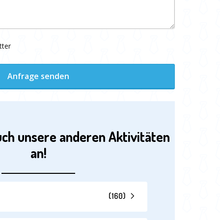
tter
Anfrage senden
uch unsere anderen Aktivitäten
an!
(
160
)