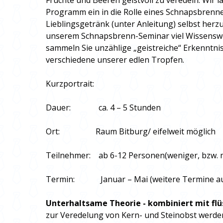
Früchte und Beeren geistvoll zu veredeln. Wir l
Programm ein in die Rolle eines Schnapsbrenne
Lieblingsgetränk (unter Anleitung) selbst herzu
unserem Schnapsbrenn-Seminar viel Wissensw
sammeln Sie unzählige „geistreiche“ Erkenntni
verschiedene unserer edlen Tropfen.
Kurzportrait:
Dauer: ca. 4 – 5 Stunden
Ort: Raum Bitburg/ eifelweit möglich
Teilnehmer: ab 6-12 Personen(weniger, bzw. 
Termin: Januar – Mai (weitere Termine au
Unterhaltsame Theorie - kombiniert mit flü
zur Veredelung von Kern- und Steinobst werden i