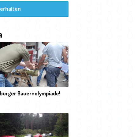
 erhalten
a
tburger Bauernolympiade!