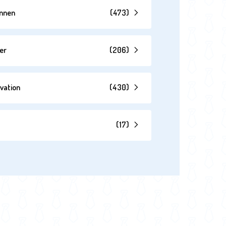
annen
(
473
)
er
(
206
)
vation
(
430
)
(
17
)