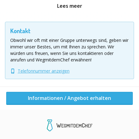
Anfrage)
Lees meer
Teilnehmer: ab 15 Personen(ab 10 Pers. auf
Anfrage)
Kontakt
Obwohl wir oft mit einer Gruppe unterwegs sind, geben wir
Termin: ganzjährig durchführbar
immer unser Bestes, um mit Ihnen zu sprechen.
Wir
würden uns freuen, wenn Sie uns kontaktieren oder
Leistungen der Fun Challenge:
anrufen und WegmitdemChef erwähnen!
Telefonnummer anzeigen
Planung und Durchführung der Olympiade mit turide
Spaßgarantie
Informationen / Angebot erhalten
lustige Stationen wie oben angegeben (je nach
Teilnehmerzahl und Dauer) aus dem Bereich FUN
kleine Siegerehrung