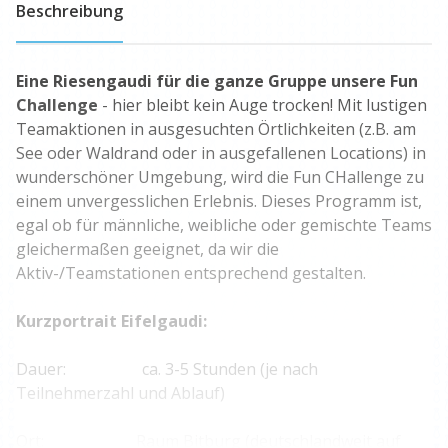
Beschreibung
Eine Riesengaudi für die ganze Gruppe unsere Fun
Challenge
- hier bleibt kein Auge trocken! Mit lustigen
Teamaktionen in ausgesuchten Örtlichkeiten (z.B. am
See oder Waldrand oder in ausgefallenen Locations) in
wunderschöner Umgebung, wird die Fun CHallenge zu
einem unvergesslichen Erlebnis. Dieses Programm ist,
egal ob für männliche, weibliche oder gemischte Teams
gleichermaßen geeignet, da wir die
Aktiv-/Teamstationen entsprechend gestalten.
Kurzportrait Eifelgaudi:
Dauer: ca. 3-5 Stunden (je nach
Teilnehmerzahl und Ablauf)
Ort: Raum Bitburg (deutschlandweit auf