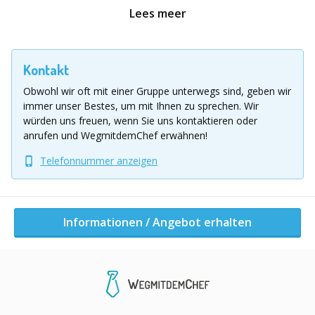
technische Daten: keine
Lees meer
Location Ausflug
Bundesweit
Kontakt
Obwohl wir oft mit einer Gruppe unterwegs sind, geben wir
Informationen / Angebot erhalten
immer unser Bestes, um mit Ihnen zu sprechen.
Wir
würden uns freuen, wenn Sie uns kontaktieren oder
anrufen und WegmitdemChef erwähnen!
Andere Aktivitäten dieser Firma
Telefonnummer anzeigen
Informationen / Angebot erhalten
Gamer Days