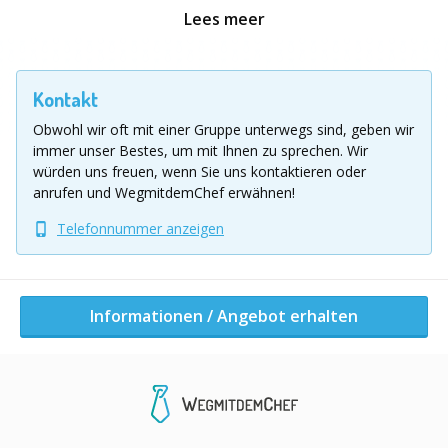
Golfabschlag
Lees meer
Interactive Playsystem
Fußballdart
Human Table Soccer
Kontakt
Basketball
Obwohl wir oft mit einer Gruppe unterwegs sind, geben wir
immer unser Bestes, um mit Ihnen zu sprechen.
Wir
Je nach Anzahl der Gäste können beliebig viele Stationen
würden uns freuen, wenn Sie uns kontaktieren oder
gebucht werden. Für eine kleine Verschnaufpause
anrufen und WegmitdemChef erwähnen!
zwischendurch bieten wir gerne auf Anfrage frische Salate,
Telefonnummer anzeigen
Hänchengrillies und weitere gesunde Leckereien.
Des
weiteren dazu buchbar: Surfsimulator, Kletterwand, Bungee
Run, Fußballbouncer und vieles mehr.
Informationen / Angebot erhalten
Location Ausflug
Deutschlandweit
Informationen / Angebot erhalten