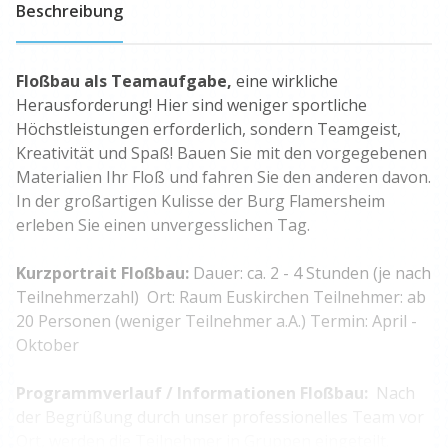
Beschreibung
Floßbau als Teamaufgabe,
eine wirkliche
Herausforderung! Hier sind weniger sportliche
Höchstleistungen erforderlich, sondern Teamgeist,
Kreativität und Spaß! Bauen Sie mit den vorgegebenen
Materialien Ihr Floß und fahren Sie den anderen davon.
In der großartigen Kulisse der Burg Flamersheim
erleben Sie einen unvergesslichen Tag.
Kurzportrait Floßbau:
Dauer: ca. 2 - 4 Stunden (je nach
Teilnehmerzahl) Ort: Raum Euskirchen Teilnehmer: ab
20 Personen (weniger Teilnehmer a.A.) Termin: April -
Oktober
Programmverlauf / Informationen Floßbau:
Nach
der Begrüßung durch unser professionelles Team vor
Ort, werden die Teilnehmer in Gruppen eingeteilt.