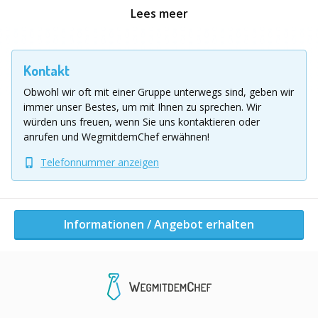
Floßtaufe unterhaltsam vorbereitet werden.
Lees meer
Nun heißt
es ab aufs Wasser! Die Teams erwarten ein
Bojen-Parcours, bevor das große Finale ansteht: die
Kontakt
Floß-Regatta. Bei dem abschließenden Wettrennen
Obwohl wir oft mit einer Gruppe unterwegs sind, geben wir
geht es – wie so oft – um Sekunden... Wer ist am Ende
immer unser Bestes, um mit Ihnen zu sprechen.
Wir
der Sieger Ihres Floßbau-Events? Was den
würden uns freuen, wenn Sie uns kontaktieren oder
Austragungsort betrifft, sind wir flexibel. Gerne
anrufen und WegmitdemChef erwähnen!
beraten wir Sie bei der Planung Ihres nächsten
Telefonnummer anzeigen
Teamevents.
Preise:
ab 59,00 € pro Person (zzgl. 19% MwSt.)
Informationen / Angebot erhalten
Location Ausflug
NRW und Umgebung
Informationen / Angebot erhalten