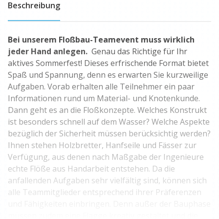
Beschreibung
Bei unserem Floßbau-Teamevent muss wirklich
jeder Hand anlegen.
Genau das Richtige für Ihr
aktives Sommerfest! Dieses erfrischende Format bietet
Spaß und Spannung, denn es erwarten Sie kurzweilige
Aufgaben. Vorab erhalten alle Teilnehmer ein paar
Informationen rund um Material- und Knotenkunde.
Dann geht es an die Floßkonzepte. Welches Konstrukt
ist besonders schnell auf dem Wasser? Welche Aspekte
bezüglich der Sicherheit müssen berücksichtig werden?
Ihnen stehen Holzbretter, Hanfseile und Fässer zur
Verfügung, aus denen nach Maßgabe der Ingenieure
echte Flöße aus Handarbeit entstehen. Da die
anfallenden Aufgaben sehr vielfältig sind, können sich
alle Teammitglieder entsprechend ihrer Präferenzen
und Fähigkeiten einbringen. Denn außer der Bauphase
müssen zudem eine Flagge kreativ gestaltet und die