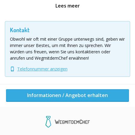
Lees meer
Persönlicher Spiel-Operator inklusive
Technische Support-Hotline inklusive
Flasche Sekt für das Gewinnerteam
Kontakt
Genussevent im Restaurant
Obwohl wir oft mit einer Gruppe unterwegs sind, geben wir
3-Gang Menü
immer unser Bestes, um mit Ihnen zu sprechen.
Wir
Vorspeise
würden uns freuen, wenn Sie uns kontaktieren oder
anrufen und WegmitdemChef erwähnen!
Hauptgang
Dessert
Telefonnummer anzeigen
3 Getränke zur Auswahl aus:
Bier
Wein
Informationen / Angebot erhalten
Softdrinks
Wasser
Spritzer
Alkoholfreies Bier
Kaffeespezialitäten