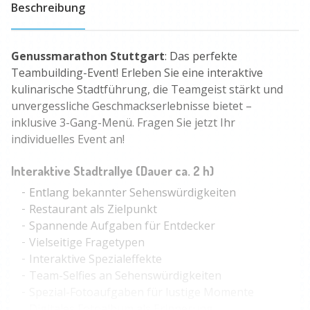
Beschreibung
Genussmarathon Stuttgart
: Das perfekte
Teambuilding-Event! Erleben Sie eine interaktive
kulinarische Stadtführung, die Teamgeist stärkt und
unvergessliche Geschmackserlebnisse bietet –
inklusive 3-Gang-Menü. Fragen Sie jetzt Ihr
individuelles Event an!
Interaktive Stadtrallye (Dauer ca. 2 h)
Entlang bekannter Sehenswürdigkeiten
Restaurant als Zielpunkt
Spannende Aufgaben für Entdecker
Vielseitige Fragetypen
Interaktive Spezialeffekte
Team-Selfies an Sehenswürdigkeiten
Spezial-Fotoaufgaben für lustige Momente
Digitales Fotoalbum als Erinnerung