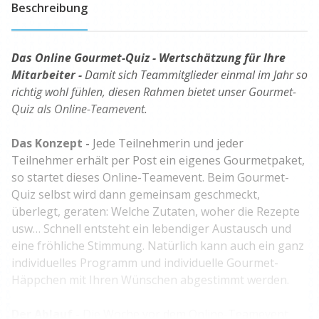
Beschreibung
Das Online Gourmet-Quiz - Wertschätzung für Ihre
Mitarbeiter -
Damit sich Teammitglieder einmal im Jahr so
richtig wohl fühlen, diesen Rahmen bietet unser Gourmet-
Quiz als Online-Teamevent.
Das Konzept -
Jede Teilnehmerin und jeder
Teilnehmer erhält per Post ein eigenes Gourmetpaket,
so startet dieses Online-Teamevent. Beim Gourmet-
Quiz selbst wird dann gemeinsam geschmeckt,
überlegt, geraten: Welche Zutaten, woher die Rezepte
usw… Schnell entsteht ein lebendiger Austausch und
eine fröhliche Stimmung. Natürlich kann auch ein ganz
individuelles Programm und individuelle Gourmet-
Häppchen mit Ihren Wünschen abgestimmt werden.
Der Ablauf -
Die Woche vor dem Online-Teamevent