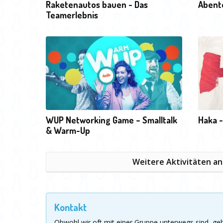
Raketenautos bauen - Das
Abent
Teamerlebnis
WUP Networking Game – Smalltalk
Haka -
& Warm-Up
Weitere Aktivitäten a
Kontakt
Obwohl wir oft mit einer Gruppe unterwegs sind, g