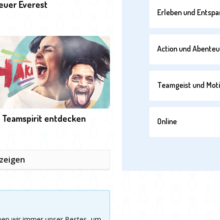
euer Everest
Erleben und Entsp
Action und Abenteu
Teamgeist und Moti
 Teamspirit entdecken
Online
nzeigen
eben wir immer unser Bestes, um