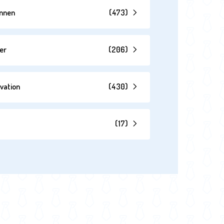
annen
(
473
)
er
(
206
)
vation
(
430
)
(
17
)