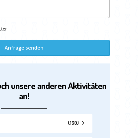
tter
Anfrage senden
uch unsere anderen Aktivitäten
an!
(
160
)