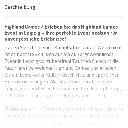
Beschreibung
Highland Games /
Erleben Sie das Highland Games
Event in Leipzig – Ihre perfekte Eventlocation für
unvergessliche Erlebnisse!
Haben Sie schon einen Kampfschrei parat? Wenn nicht,
ist es höchste Zeit, sich auf ein außergewöhnliches
Event in Leipzig vorzubereiten! Tauchen Sie ein in die
faszinierende Welt der Highland Games und erleben
Sie ein Event voller Kultur, Geschichte und sportlicher
Herausforderungen. Als ideale Eventlocation bietet
Leipzig den perfekten Rahmen, um Ihre Eventplanung
mit einem einzigartigen Erlebnis zu bereichern.
Finden Sie
sich in Teams zusammen und legen Sie eine
farbige Schärpe im traditionellen schottischen Muster
an. Stellen Sie sich den klassischen Disziplinen der