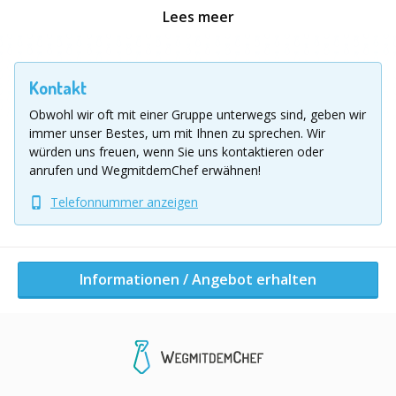
✔ Nutzung der eigenen Smartphones (kein Leihgerät
Lees meer
nötig)
✔ Verschiedene Aufgabentypen (Fotos, Scans, Rätsel)
✔ zzgl. Moderation & Siegerehrung
Kontakt
✔ Dauer: ca. 2 Stunden (erweiterbar)
Obwohl wir oft mit einer Gruppe unterwegs sind, geben wir
Preis. -- ab
1.250,00 €
bis 20 Teilnehmer. --
Jeder weitere
immer unser Bestes, um mit Ihnen zu sprechen.
Wir
würden uns freuen, wenn Sie uns kontaktieren oder
Teilnehmer:
69,00 €
anrufen und WegmitdemChef erwähnen!
Location Ausflug
Telefonnummer anzeigen
Deutschlandweit, Hamburg, Berlin, Brandenburg,
Schleswig Holstein (Sylt), Niedersachsen, weitere
Orte/Länder auf Anfrage!
Informationen / Angebot erhalten
Bitte beachten Sie: Je nach Veranstaltungsort kommen
ggf. Reise- und Übernachtungskosten hinzu. Füllen Sie
bitte das Formular unter der Anzeige aus, um Kontakt
mit dem Veranstalter aufzunehmen.