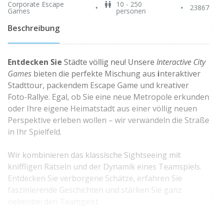
Corporate Escape
10 - 250
23867
Games
personen
Beschreibung
Entdecken Sie
Städte völlig neu! Unsere
Interactive City
Games
bieten die perfekte Mischung aus
i
nteraktiver
Stadttour, packendem Escape Game und kreativer
Foto-Rallye. Egal, ob Sie eine neue Metropole erkunden
oder Ihre eigene Heimatstadt aus einer völlig neuen
Perspektive erleben wollen – wir verwandeln die Straße
in Ihr Spielfeld.
Wir kombinieren das klassische Sightseeing mit
kniffligen Rätseln und der Dynamik eines Teamspiels.
Entdecken Sie verborgene Schätze, erfahren Sie
faszinierende Geschichten und stärken Sie ganz
nebenbei den Teamgeist.