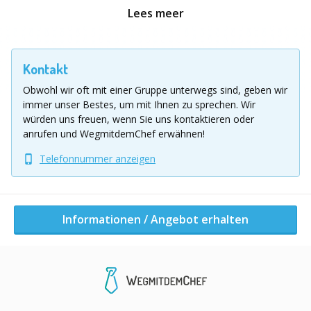
Warum unsere City Escape Games das perfekte
Lees meer
Erlebnis sind:
Flexibel & Individuell:
Wir passen das Spiel an Ihre
Wünsche an – von personalisierten Rätseln bis hin
Kontakt
zur Entwicklung einer komplett neuen Route in
Obwohl wir oft mit einer Gruppe unterwegs sind, geben wir
Ihrer Wunschstadt.
immer unser Bestes, um mit Ihnen zu sprechen.
Wir
würden uns freuen, wenn Sie uns kontaktieren oder
Perfekt für jedes Teamevent:
Ideal für
anrufen und WegmitdemChef erwähnen!
Teambuilding, Firmenausflüge, JGA
Telefonnummer anzeigen
(Junggesellenabschiede) oder private Gruppen
jeder Größe.
Durchdachtes Konzept:
Jedes Spiel hat einen
Informationen / Angebot erhalten
festen Start- und Endpunkt. Die Route ist extra so
gelegt, dass Sie den Tag entspannt in einem
gemütlichen, lokalen Restaurant ausklingen lassen
können.