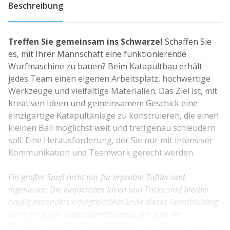
Beschreibung
Treffen Sie gemeinsam ins Schwarze!
Schaffen Sie
es,
mit Ihrer Mannschaft eine funktionierende
Wurfmaschine zu bauen? Beim Katapultbau erhält
jedes Team einen eigenen Arbeitsplatz, hochwertige
Werkzeuge und vielfältige Materialien. Das Ziel ist, mit
kreativen Ideen und gemeinsamem Geschick eine
einzigartige Katapultanlage zu konstruieren, die einen
kleinen Ball möglichst weit und treffgenau schleudern
soll. Eine Herausforderung, der Sie nur mit intensiver
Kommunikation und Teamwork gerecht werden.
Ein großer Spaß nicht nur für erprobte Tüftler und
Ingenieure: Die einfachsten Ideen und Tricks sind hierbei
häufig besonders erfolgreich!Am Ende dieses Teambuilding
steht der große Katapultwettbewerb, bei dem die
Wurfmaschinen ihre Einsatzfähigkeit unter Beweis stellen