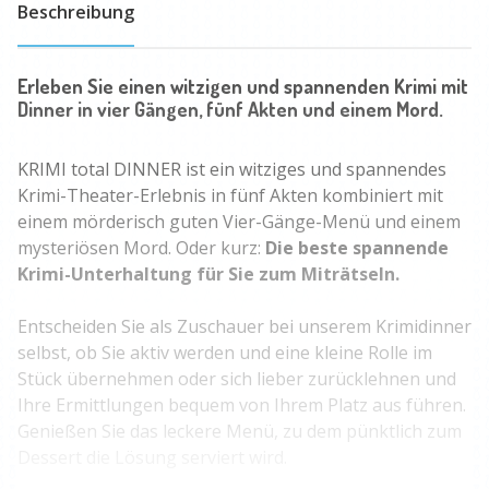
Beschreibung
Erleben Sie einen witzigen und spannenden Krimi mit
Dinner in vier Gängen, fünf Akten und einem Mord.
KRIMI total DINNER ist ein witziges und spannendes
Krimi-Theater-Erlebnis in fünf Akten kombiniert mit
einem mörderisch guten Vier-Gänge-Menü und einem
mysteriösen Mord. Oder kurz:
Die beste spannende
Krimi-Unterhaltung für Sie zum Miträtseln.
Entscheiden Sie als Zuschauer bei unserem Krimidinner
selbst, ob Sie aktiv werden und eine kleine Rolle im
Stück übernehmen oder sich lieber zurücklehnen und
Ihre Ermittlungen bequem von Ihrem Platz aus führen.
Genießen Sie das leckere Menü, zu dem pünktlich zum
Dessert die Lösung serviert wird.