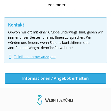
Zeigen Sie Ihren kriminalistischen Spürsinn und
Lees meer
entlarven Sie den Mörder!
Lassen Sie sich von den Küchenchefs der Hotels mit einem
Kontakt
mörderisch guten Dinner kulinarisch verwöhnen und
Obwohl wir oft mit einer Gruppe unterwegs sind, geben wir
erleben Sie einen Krimiabend, den Sie nicht so schnell
immer unser Bestes, um mit Ihnen zu sprechen.
Wir
vergessen werden.
würden uns freuen, wenn Sie uns kontaktieren oder
anrufen und WegmitdemChef erwähnen!
Location Ausflug
Telefonnummer anzeigen
Bundesweit
Informationen / Angebot erhalten
Informationen / Angebot erhalten
Andere Aktivitäten dieser Firma