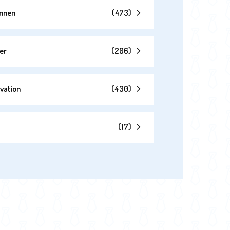
annen
(
473
)
er
(
206
)
vation
(
430
)
(
17
)