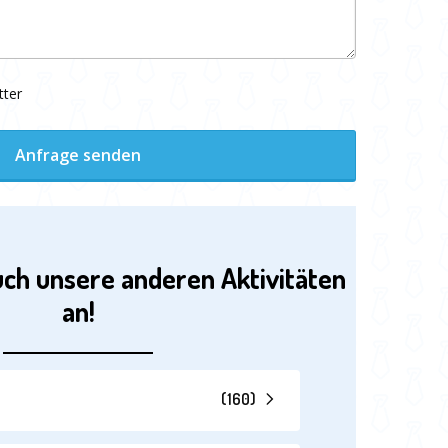
tter
Anfrage senden
uch unsere anderen Aktivitäten
an!
(
160
)