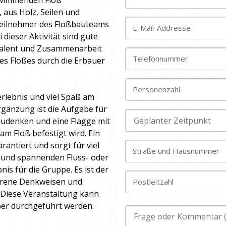
chwimmenden Floß
aus Holz, Seilen und
 Teilnehmer des Floßbauteams
E-Mail-Addresse
dieser Aktivität sind gute
stalent und Zusammenarbeit
Telefonnummer
des Floßes durch die Erbauer
Personenzahl
rlebnis und viel Spaß am
rgänzung ist die Aufgabe für
zudenken und eine Flagge mit
m Floß befestigt wird. Ein
rantiert und sorgt für viel
Straße und Hausnummer
 und spannenden Fluss- oder
is für die Gruppe. Es ist der
hrene Denkweisen und
Postleitzahl
. Diese Veranstaltung kann
ober durchgeführt werden.