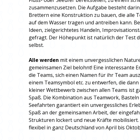
Fluss- oder Seeufer bereitstellen, zu einem s
zusammenzusetzen. Die Aufgabe besteht darin, 
Brettern eine Konstruktion zu bauen, die alle
auf dem Wasser tragen und antreiben kann. Bei 
Ideen, zielgerichtetes Handeln, Improvisation
gefragt. Der Höhepunkt ist natürlich der Test 
selbst.
Alle werden
mit einem unvergesslichen Nature
gemeinsamen Ziel belohnt! Eine interessante E
die Teams, sich einen Namen für ihr Team aus
einem Teamsymbol etc. zu entwerfen, die dann a
kleiner Wettbewerb zwischen allen Teams ist ga
Spaß. Die Kombination aus Teamwork, Basteln
Seefahrten garantiert ein unvergessliches Erlebn
Spaß an der gemeinsamen Arbeit, der eingefa
Strukturen lockert und neue Kräfte mobilisiert
flexibel in ganz Deutschland von April bis Okt