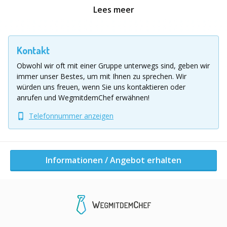
dadurch bei Ihrem Event gesorgt. Wir beraten Sie
Lees meer
gerne zu den konkreten Möglichkeiten in und um Ihre
Location herum.
Kontakt
Preise:
ab 59,00 € pro Person (zzgl. 19% MwSt.)
Obwohl wir oft mit einer Gruppe unterwegs sind, geben wir
immer unser Bestes, um mit Ihnen zu sprechen.
Wir
Location Ausflug
würden uns freuen, wenn Sie uns kontaktieren oder
NRW und Umgebung
anrufen und WegmitdemChef erwähnen!
Telefonnummer anzeigen
Informationen / Angebot erhalten
Andere Aktivitäten dieser Firma
Informationen / Angebot erhalten