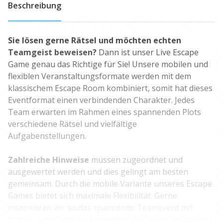
Beschreibung
Sie lösen gerne Rätsel und möchten echten
Teamgeist beweisen?
Dann ist unser Live Escape
Game genau das Richtige für Sie! Unsere mobilen und
flexiblen Veranstaltungsformate werden mit dem
klassischem Escape Room kombiniert, somit hat dieses
Eventformat einen verbindenden Charakter. Jedes
Team erwarten im Rahmen eines spannenden Plots
verschiedene Rätsel und vielfältige
Aufgabenstellungen.
Zahlreiche Hinweise
müssen zugeordnet und
ausgewertet werden und dies gelingt am besten
gemeinsam. Durch die mobile Variante unseres Escape
Games bietet sich maximale Flexibilität. Gerne
inszenieren wir so das spannende Teamevent mit
Indoor- und Outdoor-Elementen. Für Abwechselung ist