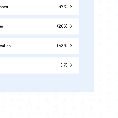
annen
(
473
)
er
(
206
)
vation
(
430
)
(
17
)