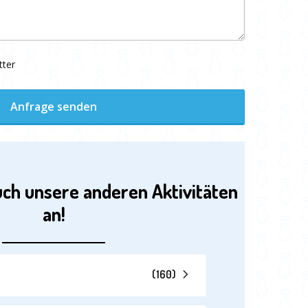
tter
Anfrage senden
uch unsere anderen Aktivitäten
an!
(
160
)