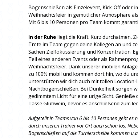
Bogenschießen als Einzelevent, Kick-Off oder 
Weihnachtsfeier in gemütlicher Atmosphäre a
Mit 6 bis 10 Personen pro Team kommt garantie
In der Ruhe
liegt die Kraft. Kurz durchatmen, Z
Trete im Team gegen deine Kollegen an und zei
Sachen Zielfokussierung und Konzentration. Ega
Teil eines anderen Events oder als Rahmenpr
Weihnachtsfeier. Dank unserer mobilen Anlage 
zu 100% mobil und kommen dort hin, wo du uns
unterstützen wir dich auch mit tollen Location-
Nachtbogenschießen. Bei Dunkelheit sorgen w
gedimmtem Licht für eine urige Sicht. Genieße 
Tasse Glühwein, bevor es anschließend zum le
Aufgeteilt in Teams von 6 bis 10 Personen geht es 
durch unseren Trainer vor Ort auch schon los. Neb
Bogenschießen auf die Turnierscheibe kommen u.a.