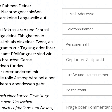
im Rahmen Deiner
ls Nachtbogenschießen.
E-Mail-Addresse
rt keine Langeweile auf.
Telefonnummer
iel fokussieren und Schuss!
ge deine Fähigkeiten in
l ob als einzelnes Event, als
Personenzahl
ogramm zur Tagung oder Ihrer
samt Pfeilfangnetz sind wir
 brauchst. Gerne
Ideen für das
ir unter anderem mit
Straße und Hausnummer
die tolle Atmosphäre bei einer
ckeren Abendessen geht.
Postleitzahl
nach einer kurzen Einweisung
en dem klassischen
 auch Luftballons zum Einsatz,