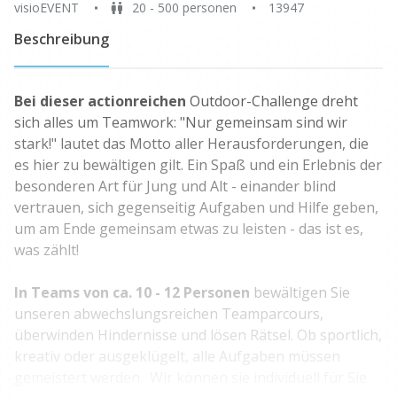
visioEVENT
20 - 500 personen
13947
Beschreibung
Bei dieser actionreichen
Outdoor-Challenge dreht
sich alles um Teamwork: "Nur gemeinsam sind wir
stark!" lautet das Motto aller Herausforderungen, die
es hier zu bewältigen gilt. Ein Spaß und ein Erlebnis der
besonderen Art für Jung und Alt - einander blind
vertrauen, sich gegenseitig Aufgaben und Hilfe geben,
um am Ende gemeinsam etwas zu leisten - das ist es,
was zählt!
In Teams von ca. 10 - 12 Personen
bewältigen Sie
unseren abwechslungsreichen Teamparcours,
überwinden Hindernisse und lösen Rätsel. Ob sportlich,
kreativ oder ausgeklügelt, alle Aufgaben müssen
gemeistert werden. Wir können sie individuell für Sie