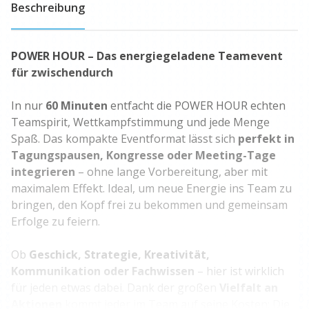
Beschreibung
POWER HOUR – Das energiegeladene Teamevent
für zwischendurch
In nur
60 Minuten
entfacht die POWER HOUR echten
Teamspirit, Wettkampfstimmung und jede Menge
Spaß. Das kompakte Eventformat lässt sich
perfekt in
Tagungspausen, Kongresse oder Meeting-Tage
integrieren
– ohne lange Vorbereitung, aber mit
maximalem Effekt. Ideal, um neue Energie ins Team zu
bringen, den Kopf frei zu bekommen und gemeinsam
Erfolge zu feiern.
Ob
Geschick, Strategie, Kreativität,
Kommunikation oder Fachwissen
– hier ist wirklich
für jeden etwas dabei. Dank der großen
Vielfalt an
Aktionen
kommt jeder im Team auf seine Kosten: Die