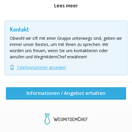
einen brillieren mit Taktik, die anderen mit
Lees meer
Fingerspitzengefühl, schnellen Reaktionen oder
cleveren Ideen. Niemand sitzt am Rand – alle sind
mittendrin.
Kontakt
Obwohl wir oft mit einer Gruppe unterwegs sind, geben wir
In kleinen Teams tretet ihr in einem spannenden
immer unser Bestes, um mit Ihnen zu sprechen.
Wir
Wettbewerb gegeneinander an. An jeder Station gilt es,
würden uns freuen, wenn Sie uns kontaktieren oder
die eigenen Stärken gezielt einzusetzen, klug zu
anrufen und WegmitdemChef erwähnen!
kooperieren und möglichst viele
POWER-POINTS
zu
Telefonnummer anzeigen
sammeln. Kurze Spielzeiten von
10–15 Minuten pro
Station
sorgen für Tempo, Dynamik und ständige
Abwechslung – Langeweile hat hier keine Chance.
Informationen / Angebot erhalten
Die 5 POWER HOUR STATIONS
Jede Station fordert andere Talente und sorgt für neue
Überraschungen: