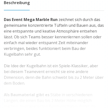
Beschreibung
Das Event Mega Marble Run
zeichnet sich durch das
gemeinsame konzentrierte Tüfteln und Bauen aus, das
eine entspannte und keative Atmosphäre entsehen
lässt. Ob sich Teams besser kennenlernen sollen oder
einfach mal wieder entspannt Zeit miteinander
verbringen, beides funktioniert beim Bau der
Kugelbahn sehr gut.
Die Idee der Kugelbahn ist ein Spiele-Klassiker, aber
bei diesem Teamevent erreicht sie eine andere
Dimension, denn die Bahn schwebt bis zu 2 Meter über
dem Boden.
Als Baumaterial gibt es
Stäbe in verschiedenen
Längen, die einen Bau bis 2 Meter Höhe möglich
machen. In präparierten Bambusschalen, findet die