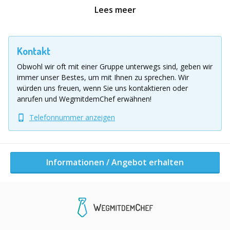
Kugel später ihren Weg. Spielerische Gadgets wie
Lees meer
Loopings oder Treppen machen jede Bahn
einzigartig. Es ist spannend zu sehen, welche Ideen und
Strategien die Teams beim Bau entwickeln
und wie
Kontakt
rasant die Kugeln letztlich durch die Bahn sausen. Den
Obwohl wir oft mit einer Gruppe unterwegs sind, geben wir
Showdown bildet das „Wettrennen der Kugeln“ und
immer unser Bestes, um mit Ihnen zu sprechen.
Wir
jede Gruppe ist stolz auf die Eigenkreation.
würden uns freuen, wenn Sie uns kontaktieren oder
anrufen und WegmitdemChef erwähnen!
Unsere Leistungen beim Kugelbahn-Event :
Telefonnummer anzeigen
- Komplette Organisation
- Individuelle Konzeption passend zu Gruppe und
Anlass
Informationen / Angebot erhalten
- Bereitstellung des Baumaterials
- Spaß und professionelle Betreuung des Teamevents
durch unsere Eventguides
- An- und Abreise unserer Eventguides