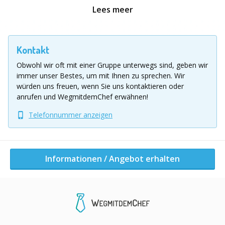
Leistungen Hopfenabend:
Lees meer
Schnaps- und Likörproben
Kontakt
Bierbrauseminar
Obwohl wir oft mit einer Gruppe unterwegs sind, geben wir
Akkordeonspieler
immer unser Bestes, um mit Ihnen zu sprechen.
Wir
Tanzvorführung einer Eifeler Volkstanzgruppe
würden uns freuen, wenn Sie uns kontaktieren oder
Alleinunterhalter
anrufen und WegmitdemChef erwähnen!
Live Band, z.B. als Swing, Rock oder Galaprogramm
Telefonnummer anzeigen
Indoor Hopfengaudi“ als Gaudi / Einzelwettkampf
oder als Teambuilding mit folgenden Stationen:
Hopfen zupfen, Maßkrugschieben, Hau den Lukas,
Hopfenquiz, …
Informationen / Angebot erhalten
Casinoabend, mit z.B.: Black Jack, Poker, Roulette,
Slot Machine,… inkl. professionellen Croupiers
Sobald wir wissen, ob Ihnen das Programm zusagt
würden wir den Hopfenabend gerne näher mit Ihnen