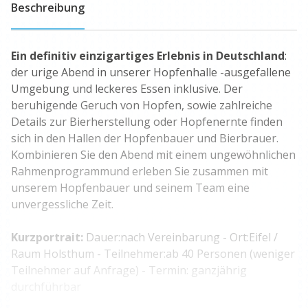
Beschreibung
Ein definitiv einzigartiges Erlebnis in Deutschland
:
der urige Abend in unserer Hopfenhalle -ausgefallene
Umgebung und leckeres Essen inklusive. Der
beruhigende Geruch von Hopfen, sowie zahlreiche
Details zur Bierherstellung oder Hopfenernte finden
sich in den Hallen der Hopfenbauer und Bierbrauer.
Kombinieren Sie den Abend mit einem ungewöhnlichen
Rahmenprogrammund erleben Sie zusammen mit
unserem Hopfenbauer und seinem Team eine
unvergessliche Zeit.
Kurzportrait:
Dauer:nach Vereinbarung - Ort:Eifel /
Raum Holsthum - Teilnehmer:ab 40 Personen (weniger
Teilnehmer auf Anfrage) - Termin:
ganzjährig
durchführbar