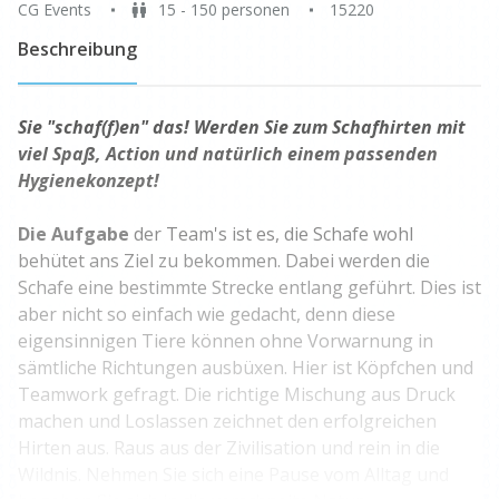
CG Events
15 - 150 personen
15220
Beschreibung
Sie "schaf(f)en" das! Werden Sie zum Schafhirten mit
viel Spaß, Action und natürlich einem passenden
Hygienekonzept!
Die Aufgabe
der Team's ist es, die Schafe wohl
behütet ans Ziel zu bekommen. Dabei werden die
Schafe eine bestimmte Strecke entlang geführt. Dies ist
aber nicht so einfach wie gedacht, denn diese
eigensinnigen Tiere können ohne Vorwarnung in
sämtliche Richtungen ausbüxen. Hier ist Köpfchen und
Teamwork gefragt. Die richtige Mischung aus Druck
machen und Loslassen zeichnet den erfolgreichen
Hirten aus. Raus aus der Zivilisation und rein in die
Wildnis. Nehmen Sie sich eine Pause vom Alltag und