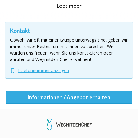
begeben Sie sich in die verschneite Natur.
Lees meer
Anschließend können Sie bei warmen Kesselessen und
in einer besinnlichen Atmosphäre mit Ihren Kollegen
revue passieren lassen. Auch bei schlechter Witterung
Kontakt
ist für ein Back-up Plan gesorgt.
Obwohl wir oft mit einer Gruppe unterwegs sind, geben wir
Sind Sie bereit? Dann nichts wie los, schreiben Sie
immer unser Bestes, um mit Ihnen zu sprechen.
Wir
uns!
würden uns freuen, wenn Sie uns kontaktieren oder
anrufen und WegmitdemChef erwähnen!
Leistungen
Telefonnummer anzeigen
Professionelle Betreuung durch erfahrene
Teamtrainer/innen und Schäfer
Mehrsprachige Moderation und Siegerehrung
Informationen / Angebot erhalten
Fotodokumentation (auf Wunsch)
Sie brauchen noch jemanden, der sich um das Catering
kümmert? Kein Problem, wir kombinieren unsere
Events gerne mit zusätzlichem Service, den wir ganz