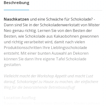
Beschreibung
Naschkatzen
und eine Schwäche für Schokolade? -
Dann sind Sie in der Schokoladenwerkstatt von Mister
Neo genau richtig. Lernen Sie von den Besten der
Besten, wie Schokolade aus Kakaobohnen gewonnen
und richtig verarbeitet wird, damit nach vielen
Produktionsschritten Ihre Lieblingsschokolade
entsteht. Mit einer bunten Auswahl an Dekoren
können Sie dann Ihre eigene Tafel Schokolade
gestalten.
Vielleicht macht der Workshop Appetit und macht Lust
darauf, Schokoriegel zu Hause zu machen, der einfachere
Weg für die bevorstehende Betriebsausflug!
Location Ausflug
Bayern, Hessen, Nordrhein-Westfalen, Niedersachsen