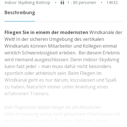
Indoor Skydiving Bottrop
1 - 80 personen
14032
Beschreibung
Fliegen Sie in einem der modernsten
Windkanäle der
Welt! In der sicheren Umgebung des vertikalen
Windkanals können Mitarbeiter und Kollegen einmal
wirklich Schwerelosigkeit erleben. Bei diesem Erlebnis
wird niemand ausgeschlossen. Denn Indoor-Skydiving
kann fast jeder – man muss dafür nicht besonders
sportlich oder athletisch sein. Beim Fliegen im
Windkanal geht es nur darum, loszulassen und Spaß
zu haben. Natürlich immer unter Anleitung eines
erfahrenen Trainers.
Jede Flugsession dauert länger als ein klassischer
Fallschirmsprung und je nach gebuchtem Paket können Sie
sogar mehrmals starten. Das neue Gefühl des freien,