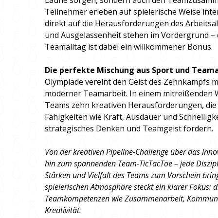
Laune sorgen, sondern auch den Teamzusamme
Teilnehmer erleben auf spielerische Weise inte
direkt auf die Herausforderungen des Arbeitsal
und Ausgelassenheit stehen im Vordergrund – 
Teamalltag ist dabei ein willkommener Bonus.
Die perfekte Mischung aus Sport und Team
Olympiade vereint den Geist des Zehnkampfs 
moderner Teamarbeit. In einem mitreißenden W
Teams zehn kreativen Herausforderungen, die 
Fähigkeiten wie Kraft, Ausdauer und Schnelligkei
strategisches Denken und Teamgeist fordern.
Von der kreativen Pipeline-Challenge über das inno
hin zum spannenden Team-TicTacToe – jede Disziplin 
Stärken und Vielfalt des Teams zum Vorschein brin
spielerischen Atmosphäre steckt ein klarer Fokus: d
Teamkompetenzen wie Zusammenarbeit, Kommunik
Kreativität.