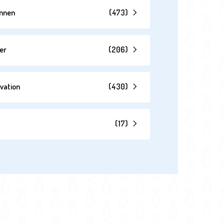
annen
(
473
)
er
(
206
)
vation
(
430
)
(
17
)