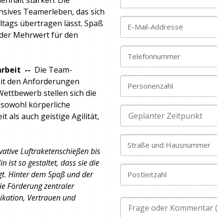
nhalt stärken. Die
nsives Teamerleben, das sich
ltags übertragen lässt. Spaß
E-Mail-Addresse
der Mehrwert für den
Telefonnummer
arbeit --
Die Team-
mit den Anforderungen
Personenzahl
ettbewerb stellen sich die
sowohl körperliche
t als auch geistige Agilität,
Straße und Hausnummer
vative Luftraketenschießen bis
ist so gestaltet, dass sie die
gt. Hinter dem Spaß und der
Postleitzahl
ie Förderung zentraler
ation, Vertrauen und