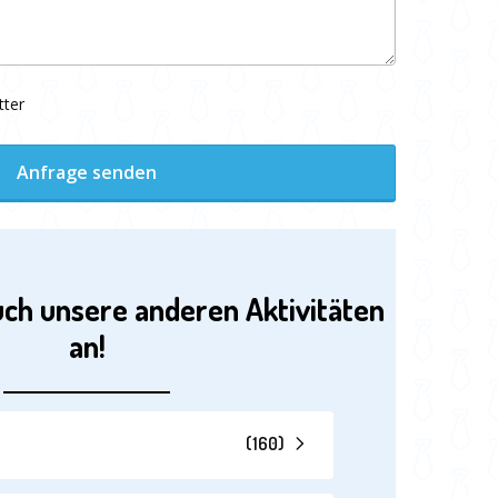
tter
Anfrage senden
uch unsere anderen Aktivitäten
an!
(
160
)