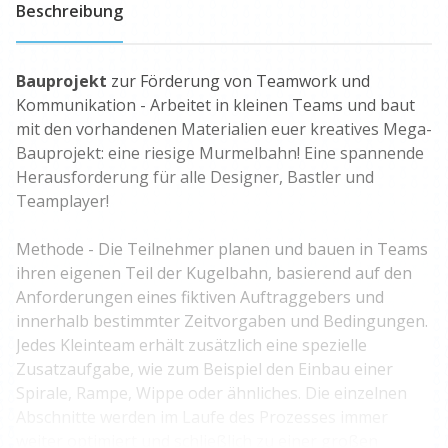
Beschreibung
Bauprojekt
zur Förderung von Teamwork und
Kommunikation - Arbeitet in kleinen Teams und baut
mit den vorhandenen Materialien euer kreatives Mega-
Bauprojekt: eine riesige Murmelbahn! Eine spannende
Herausforderung für alle Designer, Bastler und
Teamplayer!
Methode - Die Teilnehmer planen und bauen in Teams
ihren eigenen Teil der Kugelbahn, basierend auf den
Anforderungen eines fiktiven Auftraggebers und
innerhalb bestimmter Zeitvorgaben und Bedingungen.
Jedes Kleinteam erhält zusätzlich eine spezielle
Zusatzaufgabe, wie zum Beispiel den Einbau einer
Spirale, Rampe, Wippe oder ähnliches. Die einzelnen
Abschnitte werden im Laufe des Prozesses immer
weiter optimiert und schließlich zu einer großen