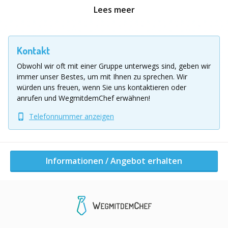
setzten wir nicht auf Standardangebote sondern jede
Lees meer
unverbindliche Anfrage geht mit einer individuellen
Auftragsklärung einher.
* wir scheuen keine Mühen um Ihr Wunschevent zu
Kontakt
realisieren, gerne kümmern wir uns auch um Location
und die Rundumversorgung
Obwohl wir oft mit einer Gruppe unterwegs sind, geben wir
* auf Wunsch integrieren wir in Ihr Event eine
immer unser Bestes, um mit Ihnen zu sprechen.
Wir
Unternehmensbotschaft, nehmen Bezug auf
würden uns freuen, wenn Sie uns kontaktieren oder
Firmenwerte und/ oder reflektieren Gruppenprozesse.
anrufen und WegmitdemChef erwähnen!
So kann die Veranstaltung spaßorientiert oder
Telefonnummer anzeigen
themenbezogen ablaufen.
* aktionsorientierte Trainingsreihen mit Bezug auf die
Inhalte und Ergebnisse Ihres Events sind möglich.
* ausgebildete Trainer nach beQ- Standards
Informationen / Angebot erhalten
Preis pro Person:
ab 79,00 €
Location Ausflug
Deutschlandweit möglich!