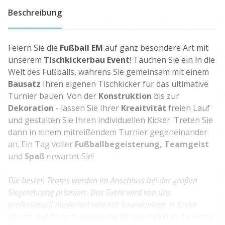
Beschreibung
Feiern Sie die
Fußball EM
auf ganz besondere Art mit
unserem
Tischkickerbau Event
! Tauchen Sie ein in die
Welt des Fußballs, währens Sie gemeinsam mit einem
Bausatz
Ihren eigenen Tischkicker für das ultimative
Turnier bauen. Von der
Konstruktion
bis zur
Dekoration
- lassen Sie Ihrer
Kreaitvität
freien Lauf
und gestalten Sie Ihren individuellen Kicker. Treten Sie
dann in einem mitreißendem Turnier gegeneinander
an. Ein Tag voller
Fußballbegeisterung, Teamgeist
und
Spaß
erwartet Sie!
Die besten Teams werden im Anschluss bei der großen
Siegerehrung prämiert. Das Event wird von uns
professionell moderiert und mit Soundanlage in Szene
gesetzt. Auf Wunsch werden die fertigen Kicker in die Firma