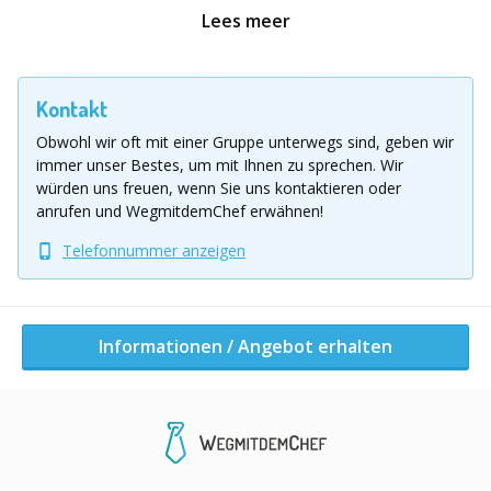
geliefert oder für eine soziale Einrichtung, die Sie
Lees meer
bestimmen können, gespendet. Das Event ist Indoor &
Outdoor durchführbar.
Kontakt
Location Ausflug
Garmisch-Partenkirchen, München, Nürnberg, Stuttgart,
Obwohl wir oft mit einer Gruppe unterwegs sind, geben wir
immer unser Bestes, um mit Ihnen zu sprechen.
Wir
würden uns freuen, wenn Sie uns kontaktieren oder
Informationen / Angebot erhalten
anrufen und WegmitdemChef erwähnen!
Telefonnummer anzeigen
Andere Aktivitäten dieser Firma
Informationen / Angebot erhalten