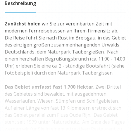
Beschreibung
Zunächst holen
wir Sie zur vereinbarten Zeit mit
modernen Fernreisebussen an Ihrem Firmensitz ab.
Die Reise führt Sie nach Rust im Breisgau, in das Gebiet
des einzigen großen zusammenhängenden Urwalds
Deutschlands, dem Naturpark Taubergießen. Nach
einem herzhaften Begrüßungsbrunch (ca. 11.00 - 14.00
Uhr) erleben Sie eine ca. 2 - stündige Bootsfahrt (siehe
Fotobeispiel) durch den Naturpark Taubergissen.
Das Gebiet umfasst fast 1.700 Hektar
. Zwei Drittel
des Gebietes sind bewaldet, mit ausgedehnten
Wasserläufen, Wiesen, Sümpfen und Schilfgebieten.
Auf einer Länge von fast 13 Kilometern erstreckt sich
das Gebiet parallel zum Fluss Oude Rijn. Das Gebiet
steht seit 1979 unter Naturschutz. Am Ende des Tages
werden wir für Sie in einem attraktiven Restaurant zu