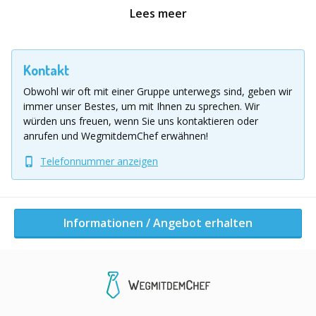
Abend essen. Die Rückfahrt zu Ihrem Hauptsitz erfolgt
Lees meer
nach Ihren Wünschen gegen 22 Uhr. Wir sind jedoch
gerne bereit, Ihre Änderungswünsche zu
berücksichtigen (z. B. später, falls gewünscht).
Kontakt
Angebot gültig ab
30
Personen! Programm- und
Obwohl wir oft mit einer Gruppe unterwegs sind, geben wir
Preisänderungen können bei kleineren
immer unser Bestes, um mit Ihnen zu sprechen.
Wir
Personenzahlen erforderlich sein, sind aber auf
würden uns freuen, wenn Sie uns kontaktieren oder
Anfrage möglich.
anrufen und WegmitdemChef erwähnen!
Telefonnummer anzeigen
Paketdienst: - Busfahrt zum und vom Zielort -
Willkommensbrunch (exkl. Getränke) - Schifffahrt
Taubergiessen (ca. 2 Stunden) - Abendessen (exkl.
Getränke) - Führung durch Abenteuer & Spaß
Informationen / Angebot erhalten
Ab € 139,00 p.P. zzgl. 19% MwSt. --
Das oben
genannte Angebot basiert auf einer
Mindestteilnehmerzahl von 40 Personen.
Änderungsanträge können jederzeit berücksichtigt