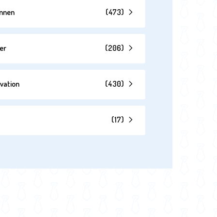
annen
(
473
)
er
(
206
)
vation
(
430
)
(
17
)