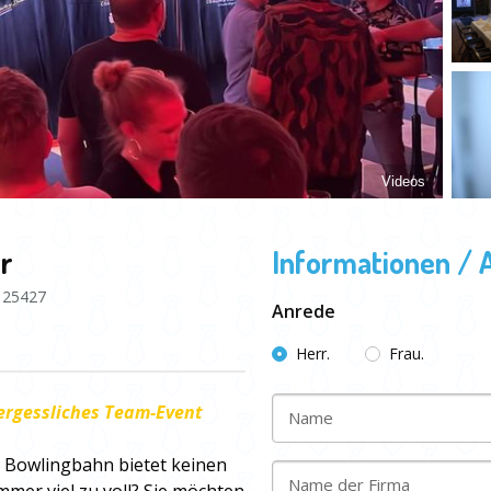
Videos
er
Informationen / 
25427
Anrede
Herr.
Frau.
ergessliches Team-Event
Name
e Bowlingbahn bietet keinen
Name der Firma