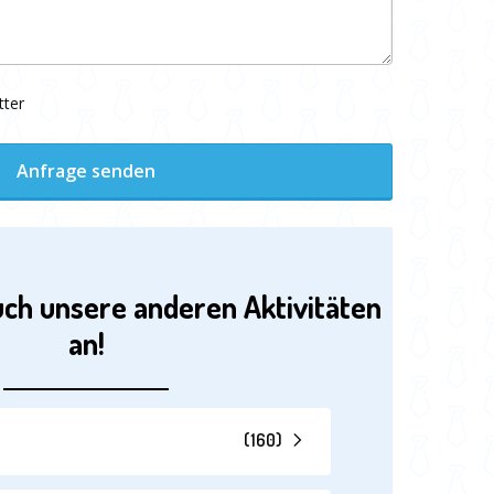
tter
Anfrage senden
uch unsere anderen Aktivitäten
an!
(
160
)