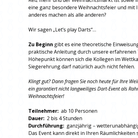
Reiz mehr und der Weihnachtsmarkt ist sowie im
eine ganz besondere Weihnachtsfeier und mit 
anderes machen als alle anderen?
Wir sagen „Let’s play Darts“…
Zu Beginn
gibt es eine theoretische Einweisun
praktische Anleitung durch unsere erfahrenen 
Höhepunkt können sich die Kollegen im Wettk
Siegerehrung darf natürlich auch nicht fehlen.
Klingt gut? Dann fragen Sie noch heute für Ihre Wei
ein garantiert nicht langweiliges Dart-Event als 
Weihnachtsfeier!
Teilnehmer:
ab 10 Personen
Dauer:
2 bis 4 Stunden
Durchführung:
ganzjährig – wetterunabhängig
Das Event kann direkt in Ihren Räumlichkeiten s