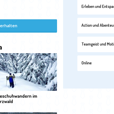
Erleben und Entsp
Action und Abenteu
 erhalten
Teamgeist und Moti
a
Online
eschuhwandern im
rzwald