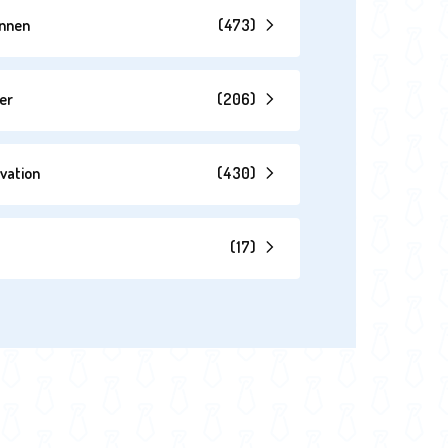
annen
(
473
)
er
(
206
)
vation
(
430
)
(
17
)