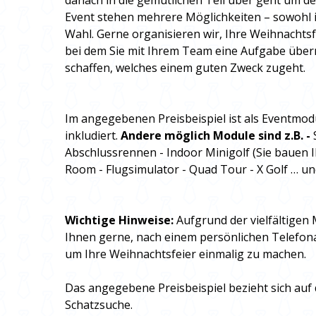
danach in die gemütlichen Teil über geht um 
Event stehen mehrere Möglichkeiten – sowohl i
Wahl. Gerne organisieren wir, Ihre Weihnachtsfe
bei dem Sie mit Ihrem Team eine Aufgabe über
schaffen, welches einem guten Zweck zugeht.
Im angegebenen Preisbeispiel ist als Eventmod
inkludiert.
Andere möglich Module sind z.B. -
Abschlussrennen - Indoor Minigolf (Sie bauen I
Room - Flugsimulator - Quad Tour - X Golf … un
Wichtige
Hinweise:
Aufgrund der vielfältigen 
Ihnen gerne, nach einem persönlichen Telefonat
um Ihre Weihnachtsfeier einmalig zu machen.
Das angegebene Preisbeispiel bezieht sich auf 
Schatzsuche.