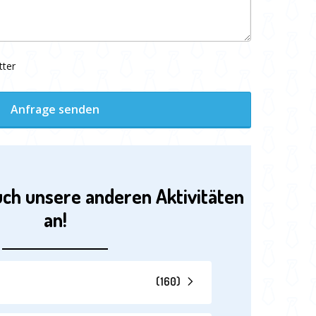
tter
Anfrage senden
uch unsere anderen Aktivitäten
an!
(
160
)