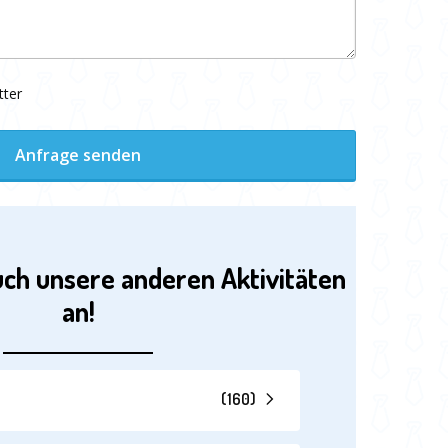
tter
Anfrage senden
uch unsere anderen Aktivitäten
an!
(
160
)