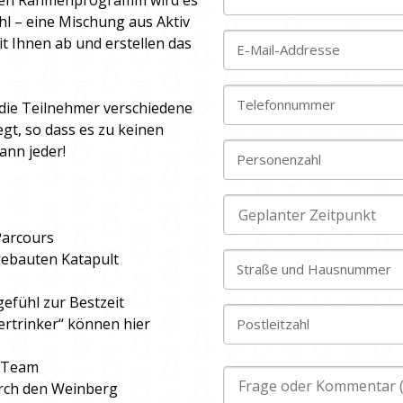
nden Rahmenprogramm wird es
hl – eine Mischung aus Aktiv
t Ihnen ab und erstellen das
E-Mail-Addresse
Telefonnummer
 die Teilnehmer verschiedene
egt, so dass es zu keinen
ann jeder!
Personenzahl
Parcours
gebauten Katapult
Straße und Hausnummer
efühl zur Bestzeit
ertrinker“ können hier
Postleitzahl
s Team
rch den Weinberg