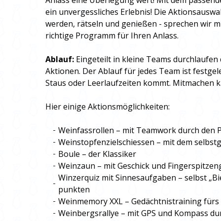
Anlass eine Überlegung wert! Mit dem passe
ein unvergessliches Erlebnis! Die Aktionsauswa
werden, rätseln und genießen - sprechen wir mi
richtige Programm für Ihren Anlass.
Ablauf:
Eingeteilt in kleine Teams durchlaufen
Aktionen. Der Ablauf für jedes Team ist festgel
Staus oder Leerlaufzeiten kommt. Mitmachen k
Hier einige Aktionsmöglichkeiten:
Weinfassrollen – mit Teamwork durch den 
Weinstopfenzielschiessen – mit dem selbst
Boule – der Klassiker
Weinzaun – mit Geschick und Fingerspitzeng
Winzerquiz mit Sinnesaufgaben – selbst „Bi
punkten
Weinmemory XXL – Gedächtnistraining für
Weinbergsrallye – mit GPS und Kompass du