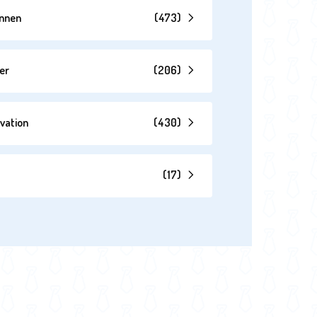
annen
(
473
)
er
(
206
)
vation
(
430
)
(
17
)