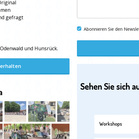
riginal
aumen
nd gefragt
Abonnieren Sie den Newsle
, Odenwald und Hunsrück.
 erhalten
Sehen Sie sich a
a
Workshops