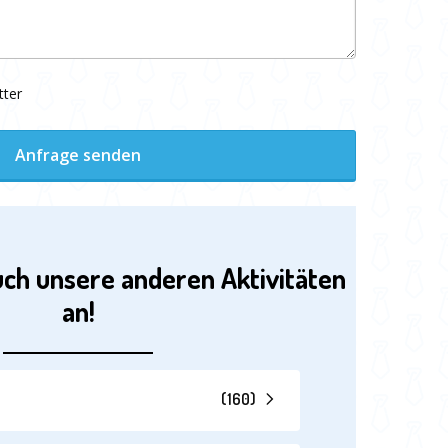
tter
Anfrage senden
uch unsere anderen Aktivitäten
an!
(
160
)