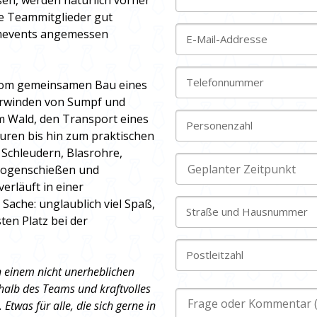
en, werden natürlich vorher
le Teammitglieder gut
amevents angemessen
E-Mail-Addresse
Telefonnummer
vom gemeinsamen Bau eines
erwinden von Sumpf und
im Wald, den Transport eines
Personenzahl
puren bis hin zum praktischen
Schleudern, Blasrohre,
 Bogenschießen und
erläuft in einer
Sache: unglaublich viel Spaß,
Straße und Hausnummer
en Platz bei der
Postleitzahl
n einem nicht unerheblichen
alb des Teams und kraftvolles
Etwas für alle, die sich gerne in