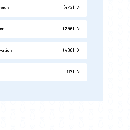
annen
(
473
)
er
(
206
)
vation
(
430
)
(
17
)