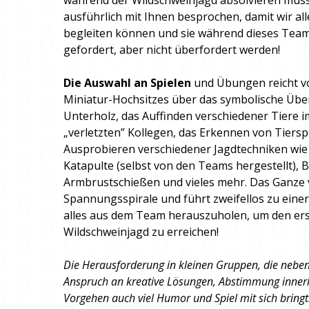
während der Wildschweinjagd absolvieren müss
ausführlich mit Ihnen besprochen, damit wir al
begleiten können und sie während dieses Te
gefordert, aber nicht überfordert werden!
Die Auswahl an Spielen
und Übungen reicht 
Miniatur-Hochsitzes über das symbolische Üb
Unterholz, das Auffinden verschiedener Tiere 
„verletzten” Kollegen, das Erkennen von Tiers
Ausprobieren verschiedener Jagdtechniken wie 
Katapulte (selbst von den Teams hergestellt),
Armbrustschießen und vieles mehr. Das Ganze v
Spannungsspirale und führt zweifellos zu einer 
alles aus dem Team herauszuholen, um den erst
Wildschweinjagd zu erreichen!
Die Herausforderung in kleinen Gruppen, die nebe
Anspruch an kreative Lösungen, Abstimmung innerh
Vorgehen auch viel Humor und Spiel mit sich bringt. 