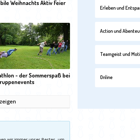
bile Weihnachts Aktiv Feier
Erleben und Entsp
Action und Abenteu
Teamgeist und Moti
athlon - der Sommerspaß bei
Online
ruppenevents
nzeigen
eben wir immer unser Bestes, um