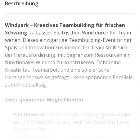
Beschreibung
Windpark – Kreatives Teambuilding für frischen
Schwung --
Lassen Sie frischen Wind durch Ihr Team
wehen! Dieses einzigartige Teambuilding-Event bringt
Spaß und Innovation zusammen: Ihr Team stellt sich
der Herausforderung, mit begrenzten Ressourcen ein
funktionales Windrad zu konstruieren. Dabei sind
Kreativität, Teamarbeit und eine spielerische
Herangehensweise gefragt – eine spannende Parallele
zum Arbeitsalltag.
Zwei spannende Möglichkeiten:
Wettbewerb:
Treten Sie in Teams gegeneinander
an und finden Sie heraus, welches Team das beste
Windrad baut.
Gemeinsames Ziel:
Arbeiten Sie teamübergreifend