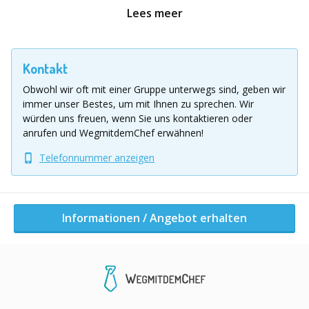
zusammen, um einen effektiven Windpark zu
Lees meer
erschaffen.
So kommen die Talente Ihres Teams zum Einsatz:
Kontakt
Obwohl wir oft mit einer Gruppe unterwegs sind, geben wir
Tüfteln und Konstruieren
:
Entwickeln und bauen
immer unser Bestes, um mit Ihnen zu sprechen.
Wir
Sie das Windrad.
würden uns freuen, wenn Sie uns kontaktieren oder
Geschick und Wissen: Sammeln Sie Ressourcen und
anrufen und WegmitdemChef erwähnen!
sichern Sie zusätzliche Materialien.
Telefonnummer anzeigen
Kreativität: Verleihen Sie dem Windpark eine
individuelle Note.
Kommunikation und Koordination: Abstimmung im
eigenen Team und mit anderen Teams führt zum
Informationen / Angebot erhalten
Erfolg.
Ihre Vorteile:
Das Event fördert Teamgeist und
Zusammenarbeit, während alle Beteiligten ihre Stärken
einbringen können. Nehmen Sie wertvolle