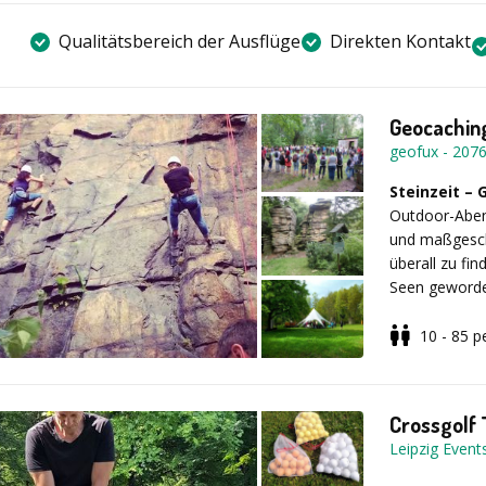
Qualitätsbereich der Ausflüge
Direkten Kontakt
Geocaching
geofux
-
207
Steinzeit –
Outdoor-Abent
und maßgesch
überall zu fi
Seen geworden
genau hinscha
Schießpulver 
10 - 85
p
Straßenbahne
Haben Sie d
gemeinsam mi
Eine GPS-Schni
zauberhafte K
Freizeitaktiv
Crossgolf 
bilden!
Es können ve
Leipzig Even
integriert wer