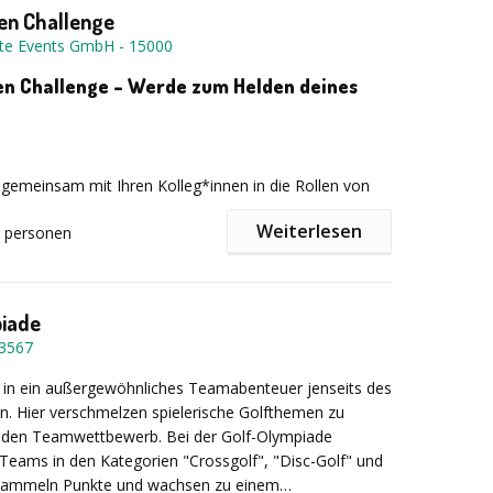
t für alle absolut sicher.
 Dann passen wir den Parcours problemlos an euren
en Challenge
r perfekte Ausflug für jede Gruppe. Crossgolf eignet sich
te Events GmbH
-
15000
lt, Sportbegeisterte und absolute Anfänger. Es ist die
ät für ein einzigartiges Teambuilding-Event mit Kollegen,
n Challenge – Werde zum Helden deines
 gemeinsam mit Ihren Kolleg*innen in die Rollen von
iderman, Wolverine oder Catwoman und erleben Sie
Weiterlesen
personen
ler
Action, Teamgeist und Spaß
! Ob Sumo-Kampf,
hallenge oder ein Abenteuer auf der Abrissbirne – hier
uperkraft etwas dabei.
piade
3567
porate Events
werden Mottopartys zu
hen Erlebnissen. Von Geheimagenten über Hollywood,
e
in ein außergewöhnliches Teamabenteuer jenseits des
nter Wonderland bis hin zu 1001 Nacht – wir
in. Hier verschmelzen spielerische Golfthemen zu
agante Dekoration, spektakuläre Spielmodule und All-
nden Teamwettbewerb. Bei der Golf-Olympiade
te, die Ihr Event einzigartig machen.
 Teams in den Kategorien "Crossgolf", "Disc-Golf" und
, sammeln Punkte und wachsen zu einem