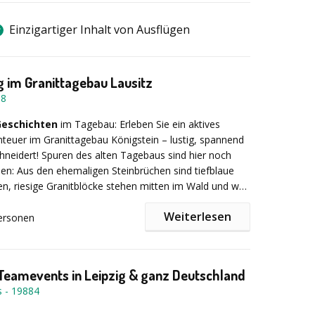
Einzigartiger Inhalt von Ausflügen
 im Granittagebau Lausitz
68
 Geschichten
im Tagebau: Erleben Sie ein aktives
euer im Granittagebau Königstein – lustig, spannend
neidert! Spuren des alten Tagebaus sind hier noch
nden: Aus den ehemaligen Steinbrüchen sind tiefblaue
, riesige Granitblöcke stehen mitten im Wald und wer
ut, findet sogar noch die alten Bunker für das
Weiterlesen
für den Sprengstoff. Dabei stoßen Sie auf alte
ersonen
n, vergessene Schleusen und Gleisanlagen, die
ie Energie
und den Mut eines erfahrenen Bergmanns?
t den grünen Seilbahnsystemen eine besonders
tzeljagd in Königshain bei Görlitz als Betriebsausflug,
ulisse für diese wunderbare Geocaching-Geschichte
ität, Incentive-Veranstaltung oder Outdoor-Trainingstag.
Teamevents in Leipzig & ganz Deutschland
rschiedene interaktive Übungen und Gruppenspiele
ts
-
19884
den, darunter Klettern und Abseilen.